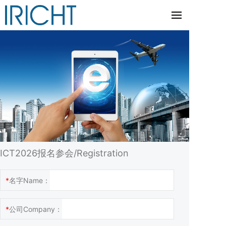
ICT2026报名参会/Registration
名字Name：
公司Company：